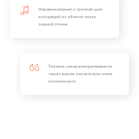
Неравномерный и громкий шум
исходящий из области снизу
задней стенки
Техника саморазмораживается
через время значительно ниже
положенного