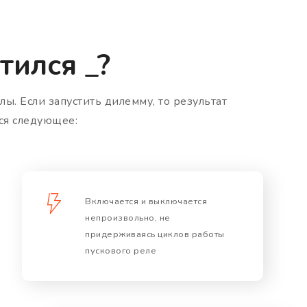
тился _?
ы. Если запустить дилемму, то результат
ся следующее:
Включается и выключается
непроизвольно, не
придерживаясь циклов работы
пускового реле