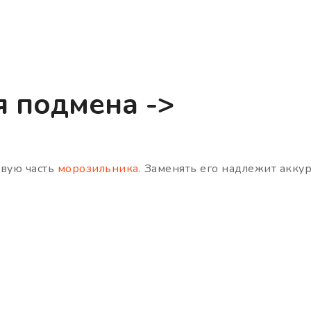
я подмена ->
евую часть
морозильника
. Заменять его надлежит акку