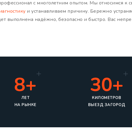
рофессионал с многолетним опытом. Мы относимся к с
иагностику
и устанавливаем причину. Бережно устраня
дет выполнена надёжно, безопасно и быстро. Вас неп
8+
30+
ЛЕТ
КИЛОМЕТРОВ
НА РЫНКЕ
ВЫЕЗД ЗАГОРОД