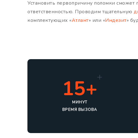
Установить первопричину поломки сможет п
ответственностью. Проводим тщательную
д
комплектующих «
Атлант
» или «
Индезит
» бу
15+
МИНУТ
ВРЕМЯ ВЫЗОВА