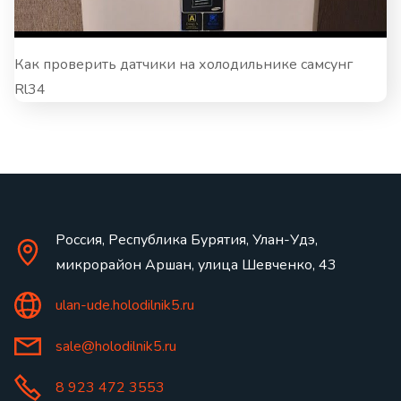
Как проверить датчики на холодильнике самсунг
Rl34
Россия, Республика Бурятия, Улан-Удэ,
микрорайон Аршан, улица Шевченко, 43
ulan-ude.holodilnik5.ru
sale@holodilnik5.ru
8 923 472 3553